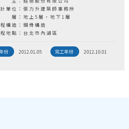
)業 主：鎔德股份有限公司
)設計單位：張力升建築師事務所
)樓 層：地上5層，地下1層
)工程構造：鋼骨構造
)工程地點：台北市內湖區
年份
2012.01.05
完工年份
2012.10.01